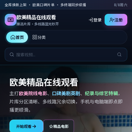
跳到主要内容
全库焕新上架 · 欧美口碑片单 · 多终端同步续播
8/8周六
欧美精品在线观看
登录
注册
臻选片库·多线路蓝光秒开
首页
分类
欧美精品在线观看
主打
欧美院线电影
、
口碑美剧英剧
、
纪录与综艺特辑
，
片库分区清晰、多线路冗余切换，手机与电脑端即点即
播更顺滑。
开始观看
精品电影