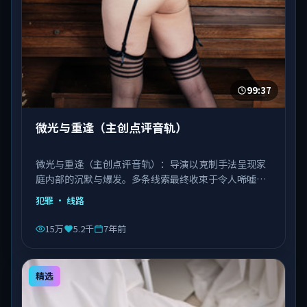
99:37
微光与重逢（主创点评音轨）
微光与重逢（主创点评音轨）：导演以克制手法呈现家
庭内部的沉默与爆发。多条线索最终收束于令人唏嘘的
结局。由徐克执导，刘德华、巩俐、宋康昊等主演，日
犯罪
· 线路
本出品，类型为犯罪。
15万
5.2千
7年前
精选