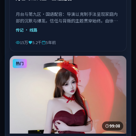
月台与第九区·国语配音：导演以克制手法呈现家庭内
部的沉默与爆发。信任与背叛的主题贯穿始终。由徐克
执导，章子怡、菅田将晖、张子枫等主演，中国台湾出
传记
· 线路
品，类型为传记。
15万
5.2千
5年前
热门
99:08