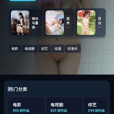
微光
孤
月
与重
舟
台
逢
与
与
（主
证
第
创点
人
九
评音
（同
区
轨）
步
·
电影
电视剧
综艺
动漫
纪录片
连
国
载）
语
配
音
热门分类
电影
电视剧
综艺
600
部作品
625
部作品
594
部作品