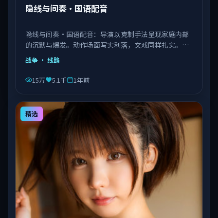
隐线与间奏·国语配音
隐线与间奏·国语配音：导演以克制手法呈现家庭内部
的沉默与爆发。动作场面写实利落，文戏同样扎实。由
李安执导，王景春、艾伦、赵丽颖等主演，中国大陆出
战争
· 线路
品，类型为战争。
15万
5.1千
1年前
精选