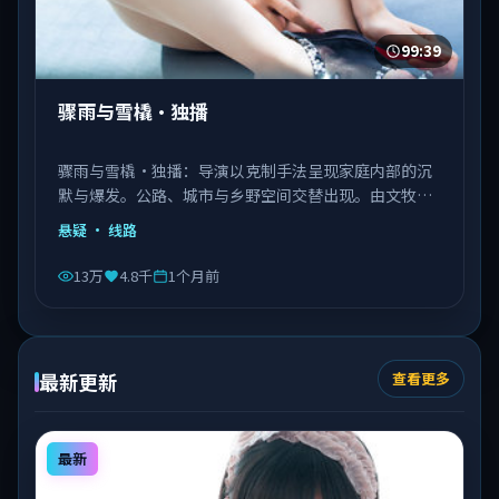
99:39
骤雨与雪橇·独播
骤雨与雪橇·独播：导演以克制手法呈现家庭内部的沉
默与爆发。公路、城市与乡野空间交替出现。由文牧野
执导，秦海璐、文淇、邓恩熙等主演，意大利出品，类
悬疑
· 线路
型为悬疑。
13万
4.8千
1个月前
最新更新
查看更多
最新