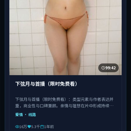
99:42
下弦月与首播（限时免费看）
下弦月与首播（限时免费看）：类型元素与作者表达并
重，商业性与口碑兼顾。亲情与理想在片中形成持续拉
扯。由饶晓志执导，白宇、刘亦菲、肖央等主演，中国
爱情
· 线路
台湾出品，类型为爱情。
16万
5.3千
1年前