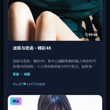
99:06
迷局与密函·臻彩4K
迷局与密函·臻彩4K：影片以细腻笔触刻画人物在时代
夹缝中的抉择。小人物视角折射大时代变迁。由新海诚
执导，刘德华、王景春、王凯等主演，泰国出品，类型
家庭
· 线路
为家庭。
14万
4.8千
6年前
精选