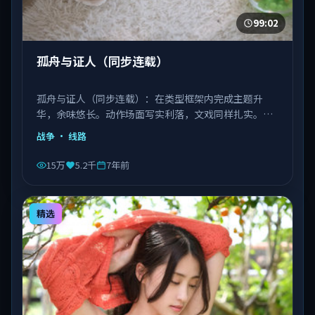
99:02
孤舟与证人（同步连载）
孤舟与证人（同步连载）：在类型框架内完成主题升
华，余味悠长。动作场面写实利落，文戏同样扎实。由
丹尼斯·维伦纽瓦执导，文淇、宋康昊、长泽雅美等主
战争
· 线路
演，越南出品，类型为战争。
15万
5.2千
7年前
精选