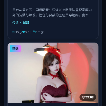
月台与第九区·国语配音：导演以克制手法呈现家庭内
部的沉默与爆发。信任与背叛的主题贯穿始终。由徐克
执导，章子怡、菅田将晖、张子枫等主演，中国台湾出
传记
· 线路
品，类型为传记。
15万
5.2千
5年前
精选
99:08