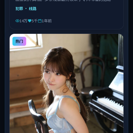
由陈凯歌执导，乔杉、沈腾、易烊千玺等主演，泰国出
犯罪
· 线路
品，类型为犯罪。
14万
5千
1年前
热门