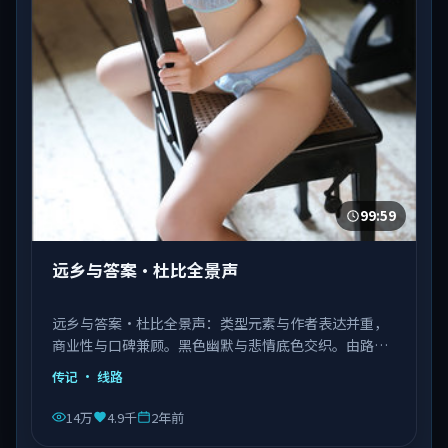
99:59
远乡与答案·杜比全景声
远乡与答案·杜比全景声：类型元素与作者表达并重，
商业性与口碑兼顾。黑色幽默与悲情底色交织。由路阳
执导，张译、肖战、杨紫琼等主演，中国香港出品，类
传记
· 线路
型为传记。
14万
4.9千
2年前