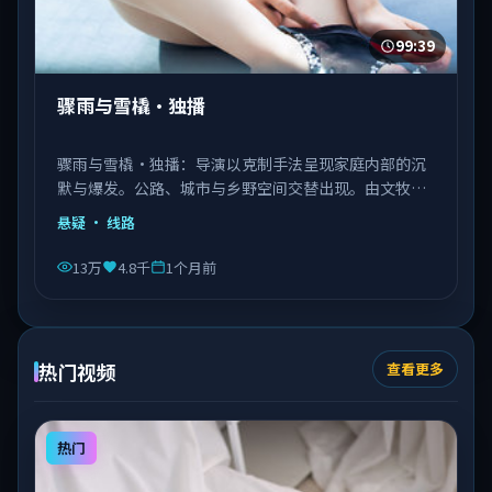
99:39
骤雨与雪橇·独播
骤雨与雪橇·独播：导演以克制手法呈现家庭内部的沉
默与爆发。公路、城市与乡野空间交替出现。由文牧野
执导，秦海璐、文淇、邓恩熙等主演，意大利出品，类
悬疑
· 线路
型为悬疑。
13万
4.8千
1个月前
热门视频
查看更多
热门