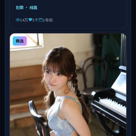
由陈凯歌执导，乔杉、沈腾、易烊千玺等主演，泰国出
犯罪
· 线路
品，类型为犯罪。
14万
5千
1年前
精选