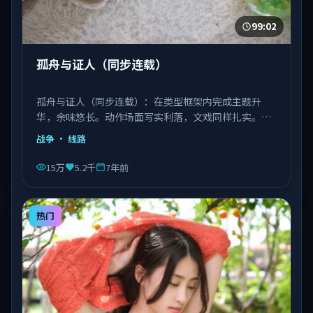
99:02
孤舟与证人（同步连载）
孤舟与证人（同步连载）：在类型框架内完成主题升
华，余味悠长。动作场面写实利落，文戏同样扎实。由
丹尼斯·维伦纽瓦执导，文淇、宋康昊、长泽雅美等主
战争
· 线路
演，越南出品，类型为战争。
15万
5.2千
7年前
热门