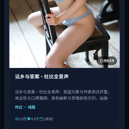
99:59
远乡与答案·杜比全景声
远乡与答案·杜比全景声：类型元素与作者表达并重，
商业性与口碑兼顾。黑色幽默与悲情底色交织。由路阳
执导，张译、肖战、杨紫琼等主演，中国香港出品，类
传记
· 线路
型为传记。
14万
4.9千
2年前