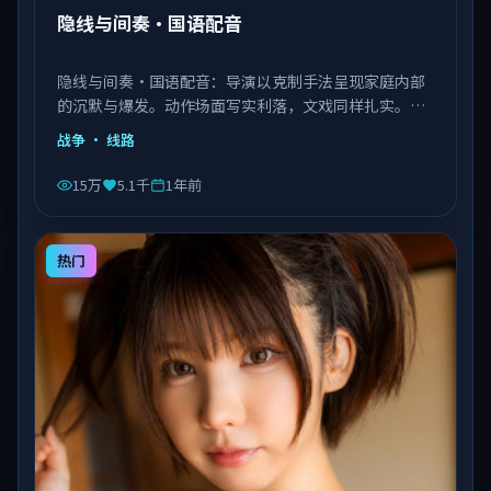
隐线与间奏·国语配音
隐线与间奏·国语配音：导演以克制手法呈现家庭内部
的沉默与爆发。动作场面写实利落，文戏同样扎实。由
李安执导，王景春、艾伦、赵丽颖等主演，中国大陆出
战争
· 线路
品，类型为战争。
15万
5.1千
1年前
热门