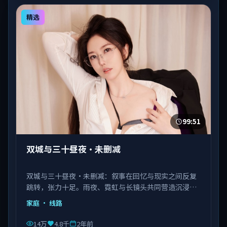
精选
99:51
双城与三十昼夜·未删减
双城与三十昼夜·未删减：叙事在回忆与现实之间反复
跳转，张力十足。雨夜、霓虹与长镜头共同营造沉浸氛
围。由陈凯歌执导，佟丽娅、马丽、瑛太等主演，韩国
家庭
· 线路
出品，类型为家庭。
14万
4.8千
2年前