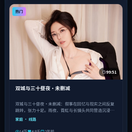
热门
99:51
双城与三十昼夜·未删减
双城与三十昼夜·未删减：叙事在回忆与现实之间反复
跳转，张力十足。雨夜、霓虹与长镜头共同营造沉浸氛
围。由陈凯歌执导，佟丽娅、马丽、瑛太等主演，韩国
家庭
· 线路
出品，类型为家庭。
14万
4.8千
2年前