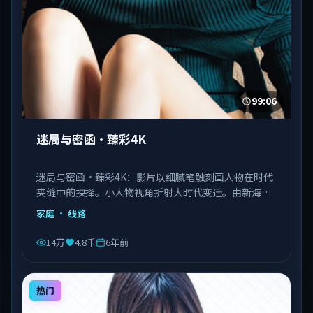
99:06
迷局与密函·臻彩4K
迷局与密函·臻彩4K：影片以细腻笔触刻画人物在时代
夹缝中的抉择。小人物视角折射大时代变迁。由新海诚
执导，刘德华、王景春、王凯等主演，泰国出品，类型
家庭
· 线路
为家庭。
14万
4.8千
6年前
热门